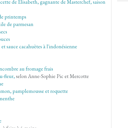
ette de Elisabeth, gagnante de Masterchef, saison
 de printemps
tuile de parmesan
secs
ouces
et sauce cacahuètes à l'indonésienne
concombre au fromage frais
u-fleur,
selon Anne-Sophie Pic et Mercotte
he
aumon, pamplemousse et roquette
 menthe
e