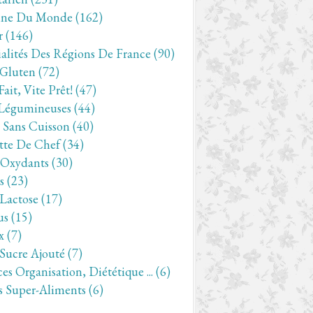
ine Du Monde
(162)
r
(146)
ialités Des Régions De France
(90)
 Gluten
(72)
Fait, Vite Prêt!
(47)
Légumineuses
(44)
- Sans Cuisson
(40)
tte De Chef
(34)
-Oxydants
(30)
s
(23)
 Lactose
(17)
us
(15)
x
(7)
 Sucre Ajouté
(7)
es Organisation, Diététique ...
(6)
s Super-Aliments
(6)