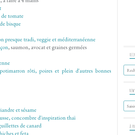
i
, à faire à 4 mains
t
 de tomate
de bisque
n presque tradi, veggie et méditerranéenne
açon
, saumon, avocat et graines germées
RECH
ienne
otimarron rôti, poires et plein d'autres bonnes
NEW
riandre et sésame
sse, concombre d'inspiration thaï
uillettes de canard
À P
hiches et feta