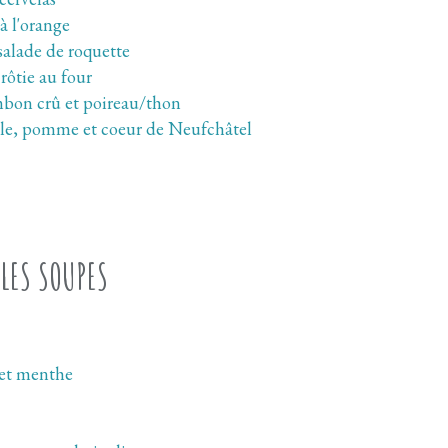
à l'orange
 salade de roquette
 rôtie au four
jambon crû et poireau/thon
le, pomme et coeur de Neufchâtel
LES SOUPES
et menthe