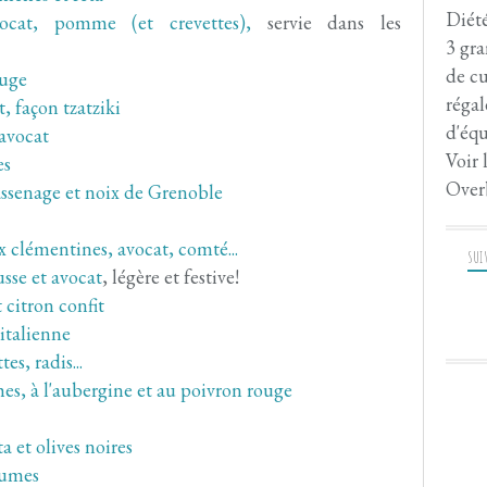
Diété
ocat, pomme (et crevettes),
servie dans les
3 gra
de cu
ouge
régal
, façon tzatziki
d'équ
 avocat
Voir 
es
Over
assenage et noix de Grenoble
 clémentines, avocat, comté...
SUI
sse et avocat
, légère et festive!
 citron confit
italienne
es, radis...
hes, à l'aubergine et au poivron rouge
a et olives noires
gumes