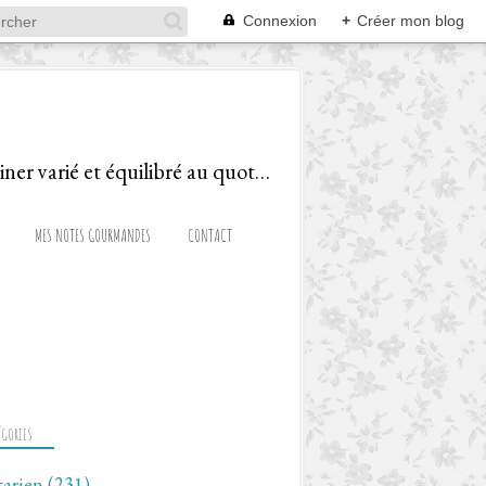
Connexion
+
Créer mon blog
Le blog d'une Diététicienne Gourmande, ravie de partager recettes et astuces pour cuisiner varié et équilibré au quotidien!
MES NOTES GOURMANDES
CONTACT
ÉGORIES
tarien
(231)