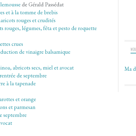
mplemousse
de Gérald Passédat
es et à la tomme de brebis
ricots rouges et crudités
s rouges, légumes, féta et pesto de roquette
ettes crues
MON
réduction de vinaigre balsamique
oa, abricots secs, miel et avocat
Ma d
 rentrée de septembre
re à la tapenade
arottes et orange
ons et parmesan
de septembre
avocat