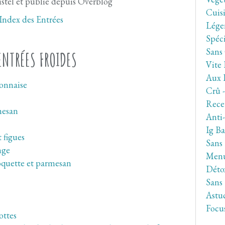
stel et publié depuis Overblog
Cuis
Lége
Spéc
Sans
ENTRÉES FROIDES
Vite 
Aux 
ionnaise
Crû 
Rece
mesan
Anti
Ig Ba
 figues
Sans
nge
Men
oquette et parmesan
Déto
Sans
Astuc
Focu
ottes