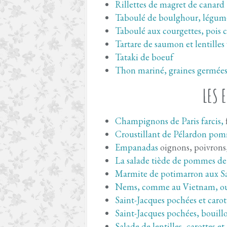
Rillettes de magret de canard
Taboulé de boulghour, légumes 
Taboulé aux courgettes, pois c
Tartare de saumon et lentilles
Tataki de boeuf
Thon mariné, graines germées 
LES 
Champignons de Paris farcis,
Croustillant de Pélardon po
Empanadas
oignons, poivrons
La salade tiède de pommes de 
Marmite de potimarron aux Sa
Nems, comme au Vietnam, ou
Saint-Jacques pochées et carot
Saint-Jacques pochées, bouillo
Salade de lentilles, carottes et