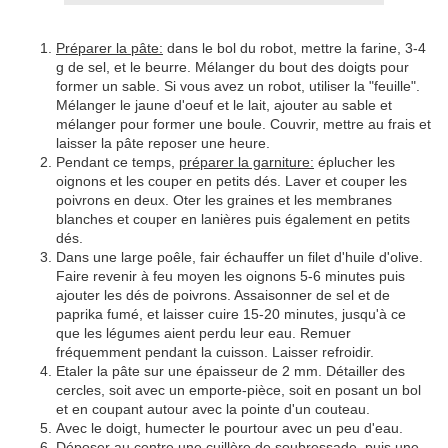
Préparer la pâte:
dans le bol du robot, mettre la farine, 3-4
g de sel, et le beurre. Mélanger du bout des doigts pour
former un sable. Si vous avez un robot, utiliser la "feuille".
Mélanger le jaune d'oeuf et le lait, ajouter au sable et
mélanger pour former une boule. Couvrir, mettre au frais et
laisser la pâte reposer une heure.
Pendant ce temps,
préparer la garniture:
éplucher les
oignons et les couper en petits dés. Laver et couper les
poivrons en deux. Oter les graines et les membranes
blanches et couper en lanières puis également en petits
dés.
Dans une large poêle, fair échauffer un filet d'huile d'olive.
Faire revenir à feu moyen les oignons 5-6 minutes puis
ajouter les dés de poivrons. Assaisonner de sel et de
paprika fumé, et laisser cuire 15-20 minutes, jusqu'à ce
que les légumes aient perdu leur eau. Remuer
fréquemment pendant la cuisson. Laisser refroidir.
Etaler la pâte sur une épaisseur de 2 mm. Détailler des
cercles, soit avec un emporte-pièce, soit en posant un bol
et en coupant autour avec la pointe d'un couteau.
Avec le doigt, humecter le pourtour avec un peu d'eau.
Déposer au centre une cuillère de soubressade, puis une