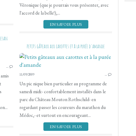
Véronique (que je pourrais vous présenter, avec
l'accord de la belle!),...
EN SAVOIR PLUS
mesan
Petits gâteaux aux carottes et à la purée d'amande
VÉGÉTARIEN
LÉGER
CRÛ - SANS CUISSON
…
11/09/2009
…
 amis
t
Un pic nique bien particulier au programme de
s
samedi midi:- confortablement installés dans le
parc du Château Mouton Rothschild- en
n...
regardant passer les coureurs du marathon du
Médoc,- et surtout en encourageant...
EN SAVOIR PLUS