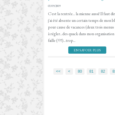
03/09/2009
C'est la rentrée... la mienne aussi! Il faut di
j'ai été absente un certain temps de mon b
pour cause de vacances (deux trois menus 
à régler...des quack dans mon organisation
faille (??!!)...trop...
EN SAVOIR PLUS
10
20
30
40
50
60
70
<<
<
80
81
82
8