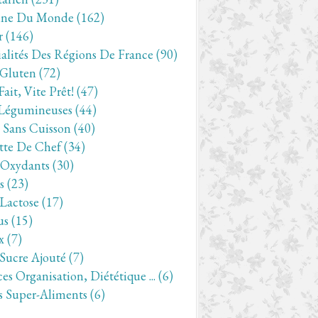
ine Du Monde
(162)
r
(146)
ialités Des Régions De France
(90)
 Gluten
(72)
Fait, Vite Prêt!
(47)
Légumineuses
(44)
- Sans Cuisson
(40)
tte De Chef
(34)
-Oxydants
(30)
s
(23)
 Lactose
(17)
us
(15)
VÉGÉTARIEN
x
(7)
 Sucre Ajouté
(7)
es Organisation, Diététique ...
(6)
s Super-Aliments
(6)