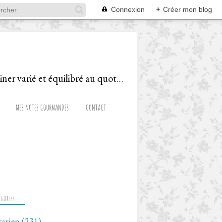
Connexion
+
Créer mon blog
Le blog d'une Diététicienne Gourmande, ravie de partager recettes et astuces pour cuisiner varié et équilibré au quotidien!
MES NOTES GOURMANDES
CONTACT
ÉGORIES
tarien
(231)
LÉGER