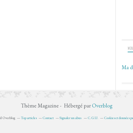
MON
Ma d
Thème Magazine - Hébergé par
Overblog
ail Overblog
Top articles
Contact
Signaler un abus
C.G.U.
Cookies et données pe