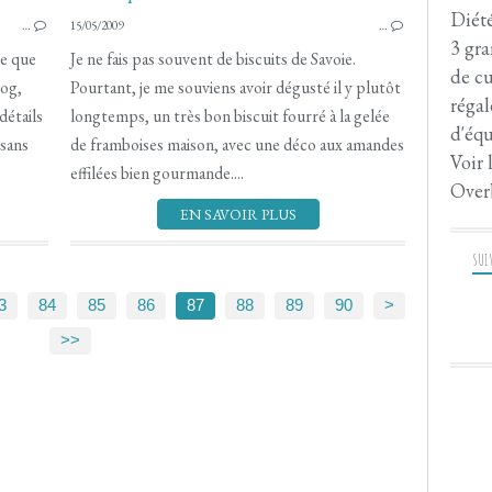
CUISINE DU MONDE
Diété
…
15/05/2009
…
3 gra
re que
Je ne fais pas souvent de biscuits de Savoie.
de cu
log,
Pourtant, je me souviens avoir dégusté il y plutôt
régal
détails
longtemps, un très bon biscuit fourré à la gelée
d'équ
 sans
de framboises maison, avec une déco aux amandes
Voir 
effilées bien gourmande....
Over
EN SAVOIR PLUS
SUI
100
3
84
85
86
87
88
89
90
>
>>