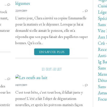
…
Cuis
22/09/2009
…
Lége
stock
Spéc
enant,
L'autre jour, Clara a invité sa copine Emmanuelle
Sans
e
pour la matinée et le déjeuner. Lorsque je lui ai
Vite 
amateur
demandé si elle aimait le poisson, elle m'a
Aux 
répondu que son papa faisait des papillotes super
Crû 
bonnes. Qu'à cela...
Rece
EN SAVOIR PLUS
Anti
Ig Ba
Sans
Les oeufs au lait
Men
…
Déto
18/09/2009
…
 des
Sans
pour les
C'est tout bête, c'est tout bon, il fallait juste y
Astuc
penser! L'été a fait l'objet de dégustations
Focu
rentrée
nouvelles, et après les poivrons marinés façon