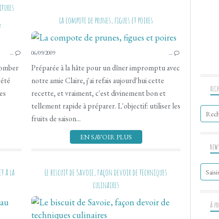
itures
La compote de prunes, figues et poires
…
06/09/2009
…
tomber
Préparée à la hâte pour un dîner impromptu avec
 été
notre amie Claire, j'ai refais aujourd'hui cette
RECH
les
recette, et vraiment, c'est divinement bon et
tellement rapide à préparer. L'objectif: utiliser les
fruits de saison...
EN SAVOIR PLUS
NEW
t à la
Le biscuit de Savoie, façon devoir de techniques
culinaires
À P
VÉGÉTARIEN