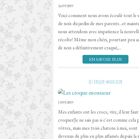
24/09/2009
Voici comment nous avons écoulé tout le 
de noix du jardin de mes parents...et maint
nous attendons avec impatience la nouvell
récolte! Même mon chéri, pourtant peu 
de noix a définitivement craqué,...
EN SAVOIR PLUS
Les croque-monsieur
19/09/2009
Mes enfants ont les crocs, vite, il leur faut
croques!Je ne sais pas si c'est comme cela 
vôtres, mais mes trois chatons à moi, sont
devenus de plus en plus affamés depuis la 