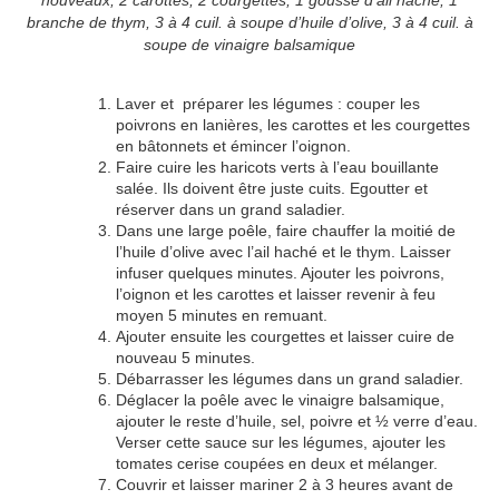
nouveaux,
2 carottes, 2 courgettes,
1 gousse d’ail haché, 1
branche de thym,
3 à 4 cuil. à soupe d’huile d’olive,
3 à 4 cuil. à
soupe de vinaigre balsamique
Laver et préparer les légumes : couper les
poivrons en lanières, les carottes et les courgettes
en bâtonnets et émincer l’oignon.
Faire cuire les haricots verts à l’eau bouillante
salée. Ils doivent être juste cuits. Egoutter et
réserver dans un grand saladier.
Dans une large poêle, faire chauffer la moitié de
l’huile d’olive avec l’ail haché et le thym. Laisser
infuser quelques minutes. Ajouter les poivrons,
l’oignon et les carottes et laisser revenir à feu
moyen 5 minutes en remuant.
Ajouter ensuite les courgettes et laisser cuire de
nouveau 5 minutes.
Débarrasser les légumes dans un grand saladier.
Déglacer la poêle avec le vinaigre balsamique,
ajouter le reste d’huile, sel, poivre et ½ verre d’eau.
Verser cette sauce sur les légumes, ajouter les
tomates cerise coupées en deux et mélanger.
Couvrir et laisser mariner 2 à 3 heures avant de