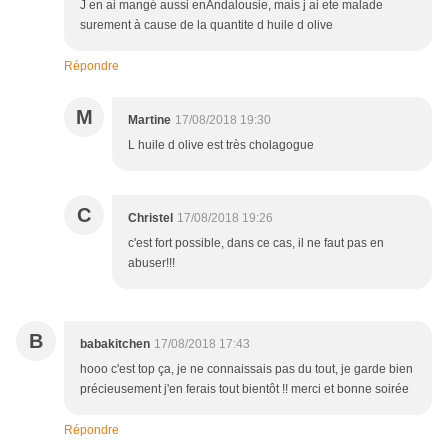
J en ai mangé aussi enAndalousie, mais j ai ete malade
surement à cause de la quantite d huile d olive
Répondre
M
Martine
17/08/2018 19:30
L huile d olive est très cholagogue
C
Christel
17/08/2018 19:26
c'est fort possible, dans ce cas, il ne faut pas en
abuser!!!
B
babakitchen
17/08/2018 17:43
hooo c'est top ça, je ne connaissais pas du tout, je garde bien
précieusement j'en ferais tout bientôt !! merci et bonne soirée
Répondre