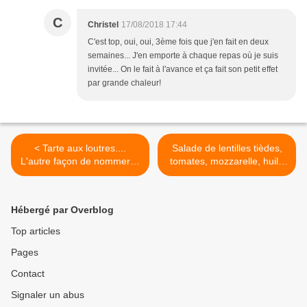
C
Christel
17/08/2018 17:44
C'est top, oui, oui, 3ème fois que j'en fait en deux
semaines... J'en emporte à chaque repas où je suis
invitée... On le fait à l'avance et ça fait son petit effet
par grande chaleur!
< Tarte aux loutres....
Salade de lentilles tièdes,
L'autre façon de nommer la
tomates, mozzarelle, huile
tarte aux myrtilles et sa
au basilic >
crème d'amande!
Hébergé par Overblog
Top articles
Pages
Contact
Signaler un abus