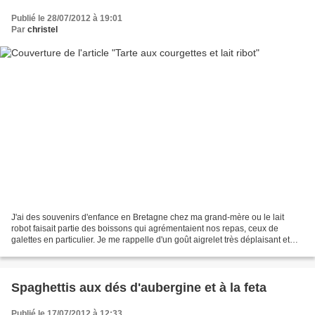
Publié le 28/07/2012 à 19:01
Par
christel
J'ai des souvenirs d'enfance en Bretagne chez ma grand-mère ou le lait
robot faisait partie des boissons qui agrémentaient nos repas, ceux de
galettes en particulier. Je me rappelle d'un goût aigrelet très déplaisant et
même si à chaque visite, je goûtais...
Spaghettis aux dés d'aubergine et à la feta
Publié le 17/07/2012 à 12:33