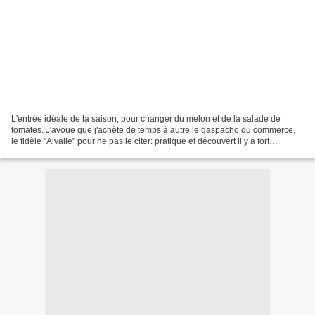
L'entrée idéale de la saison, pour changer du melon et de la salade de
tomates. J'avoue que j'achète de temps à autre le gaspacho du commerce,
le fidèle "Alvalle" pour ne pas le citer: pratique et découvert il y a fort
longtemps lors d'un séjour de farniente...