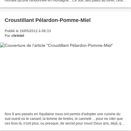
montée qu'une randonnée en montagne... Ce soir, des pâtes au dîner, cela
va de soi! pour 1 sportif,...
Croustillant Pélardon-Pomme-Miel
Publié le 16/05/2012 à 08:33
Par
christel
Nos 9 ans passés en Aquitaine nous ont permis d'adopter une cuisine du
sud ouest où le canard, la tomme de brebis, le cannelé ... pour ne citer que
ces trois là, n'ont plus, ou presque, de secret pour nous! Deux ans, déjà, que
nous sommes en Languedoc-Roussillon...