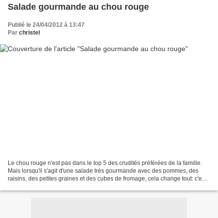
Salade gourmande au chou rouge
Publié le 24/04/2012 à 13:47
Par
christel
Le chou rouge n'est pas dans le top 5 des crudités préférées de la famille.
Mais lorsqu'il s'agit d'une salade très gourmande avec des pommes, des
raisins, des petites graines et des cubes de fromage, cela change tout: c'est
gai, ça croque et c'est un...