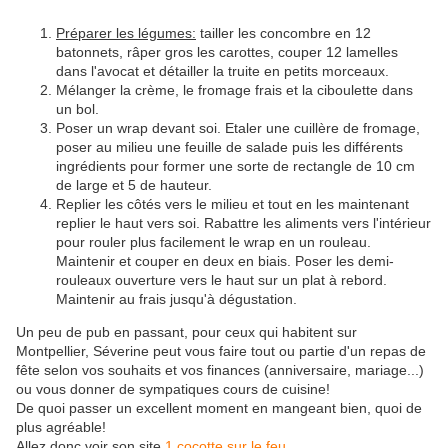
Préparer les légumes:
tailler les concombre en 12
batonnets, râper gros les carottes, couper 12 lamelles
dans l'avocat et détailler la truite en petits morceaux.
Mélanger la crème, le fromage frais et la ciboulette dans
un bol.
Poser un wrap devant soi. Etaler une cuillère de fromage,
poser au milieu une feuille de salade puis les différents
ingrédients pour former une sorte de rectangle de 10 cm
de large et 5 de hauteur.
Replier les côtés vers le milieu et tout en les maintenant
replier le haut vers soi. Rabattre les aliments vers l'intérieur
pour rouler plus facilement le wrap en un rouleau.
Maintenir et couper en deux en biais. Poser les demi-
rouleaux ouverture vers le haut sur un plat à rebord.
Maintenir au frais jusqu'à dégustation.
Un peu de pub en passant, pour ceux qui habitent sur
Montpellier, Séverine peut vous faire tout ou partie d'un repas de
fête selon vos souhaits et vos finances (anniversaire, mariage...)
ou vous donner de sympatiques cours de cuisine!
De quoi passer un excellent moment en mangeant bien, quoi de
plus agréable!
Allez donc voir son site
1 cocotte sur le feu
.