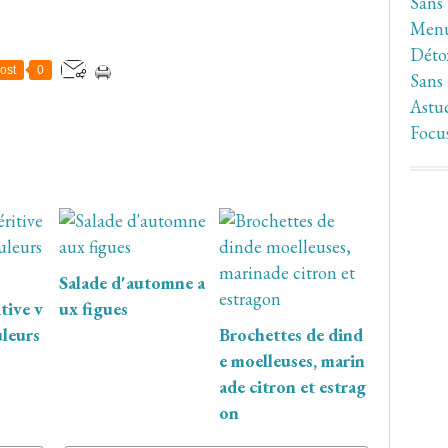
Sans
Men
Déto
ost
0
Sans
Astuc
Focu
Salade d'automne a
tive v
ux figues
uleurs
Brochettes de dind
e moelleuses, marin
ade citron et estrag
on