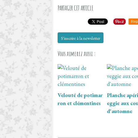
PARTAGER CET ARTICLE
Rep
S'inscrire à la newsletter
Vous aimerez aussi :
Velouté de potimar
Planche apéri
ron et clémentines
eggie aux co
d'automne