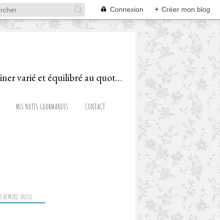
Connexion
+
Créer mon blog
Le blog d'une Diététicienne Gourmande, ravie de partager recettes et astuces pour cuisiner varié et équilibré au quotidien!
MES NOTES GOURMANDES
CONTACT
 AIMEREZ AUSSI :