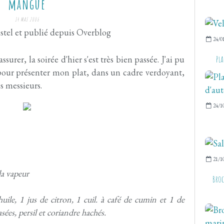
mangue
14 MAI 2006
stel et publié depuis Overblog
24/0
Pl
urer, la soirée d'hier s'est très bien passée. J'ai pu
 pour présenter mon plat, dans un cadre verdoyant,
s messieurs.
24/1
21/1
 la vapeur
Broc
huile, 1 jus de citron, 1 cuil. à café de cumin et 1 de
sées, persil et coriandre hachés.