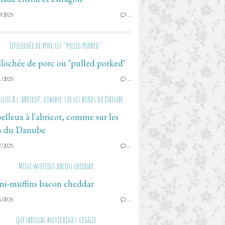
9/2025
…
Effilochée de porc ou "pulled porked"
1/2025
…
leux à l'abricot, comme sur les bords du Danube
7/2025
…
Mini-muffins bacon cheddar
6/2025
…
Quesadillas mexicaines veggie