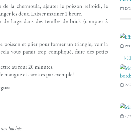
 de la chermoula, ajouter le poisson refroidi, le
20/0
nger les deux. Laisser mariner 1 heure.
 de large dans des feuilles de brick (compter 2
e poisson et plier pour former un triangle, voir la
19/1
i cela vous parait trop compliqué, faire des petits
Moel
ettre au four 20 minutes.
 de mangue et carottes par exemple!
25/0
ngues
23/0
ancs hachés