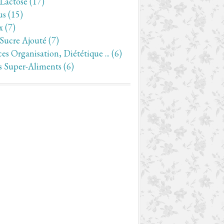
 Lactose
(17)
us
(15)
x
(7)
 Sucre Ajouté
(7)
es Organisation, Diététique ...
(6)
s Super-Aliments
(6)