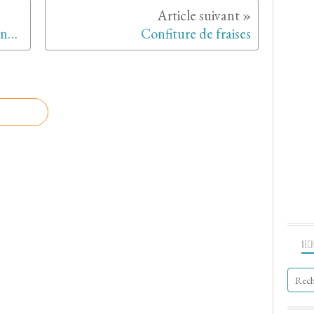
Veau braisé au citron et aux pignons
Confiture de fraises
RECH