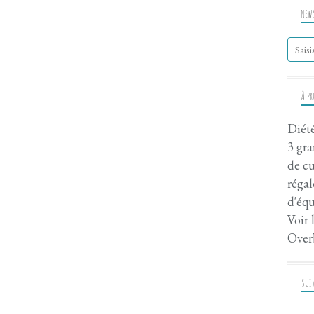
NEW
À P
Diété
3 gra
de cu
régal
d'équ
Voir 
Over
SUI