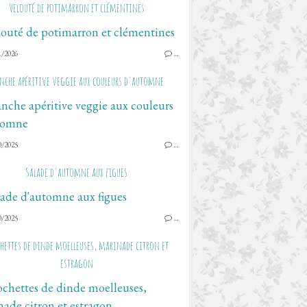
Velouté de potimarron et clémentines
1/2026
…
anche apéritive veggie aux couleurs d'automne
0/2025
…
Salade d'automne aux figues
0/2025
…
hettes de dinde moelleuses, marinade citron et
estragon