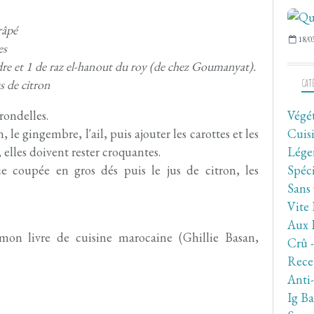
râpé
18/0
es
udre et 1 de raz el-hanout du roy (de chez Goumanyat).
s de citron
CAT
rondelles.
Végé
 le gingembre, l'ail, puis ajouter les carottes et les
Cuis
 elles doivent rester croquantes.
Lége
e coupée en gros dés puis le jus de citron, les
Spéc
Sans
Vite 
Aux 
 mon livre de cuisine marocaine (Ghillie Basan,
Crû 
Rece
Anti
Ig Ba