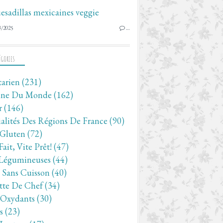
3/2025
…
ÉGORIES
tarien
(231)
ine Du Monde
(162)
r
(146)
ialités Des Régions De France
(90)
 Gluten
(72)
Fait, Vite Prêt!
(47)
Légumineuses
(44)
- Sans Cuisson
(40)
tte De Chef
(34)
-Oxydants
(30)
s
(23)