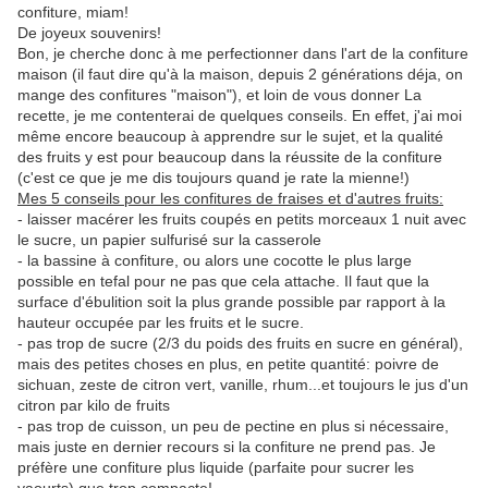
confiture, miam!
De joyeux souvenirs!
Bon, je cherche donc à me perfectionner dans l'art de la confiture
maison (il faut dire qu'à la maison, depuis 2 générations déja, on
mange des confitures "maison"), et loin de vous donner La
recette, je me contenterai de quelques conseils. En effet, j'ai moi
même encore beaucoup à apprendre sur le sujet, et la qualité
des fruits y est pour beaucoup dans la réussite de la confiture
(c'est ce que je me dis toujours quand je rate la mienne!)
Mes 5 conseils pour les confitures de fraises et d'autres fruits:
- laisser macérer les fruits coupés en petits morceaux 1 nuit avec
le sucre, un papier sulfurisé sur la casserole
- la bassine à confiture, ou alors une cocotte le plus large
possible en tefal pour ne pas que cela attache. Il faut que la
surface d'ébulition soit la plus grande possible par rapport à la
hauteur occupée par les fruits et le sucre.
- pas trop de sucre (2/3 du poids des fruits en sucre en général),
mais des petites choses en plus, en petite quantité: poivre de
sichuan, zeste de citron vert, vanille, rhum...et toujours le jus d'un
citron par kilo de fruits
- pas trop de cuisson, un peu de pectine en plus si nécessaire,
mais juste en dernier recours si la confiture ne prend pas. Je
préfère une confiture plus liquide (parfaite pour sucrer les