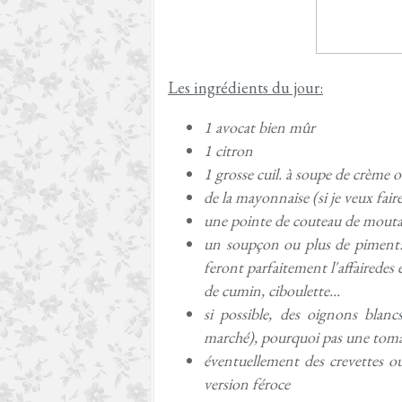
Les ingrédients du jour:
1 avocat bien mûr
1 citron
1 grosse cuil. à soupe de crème 
de la mayonnaise (si je veux faire
une pointe de couteau de mout
un soupçon ou plus de piment: a
feront parfaitement l'affairedes
de cumin, ciboulette...
si possible, des oignons blanc
marché), pourquoi pas une tom
éventuellement des crevettes ou
version féroce