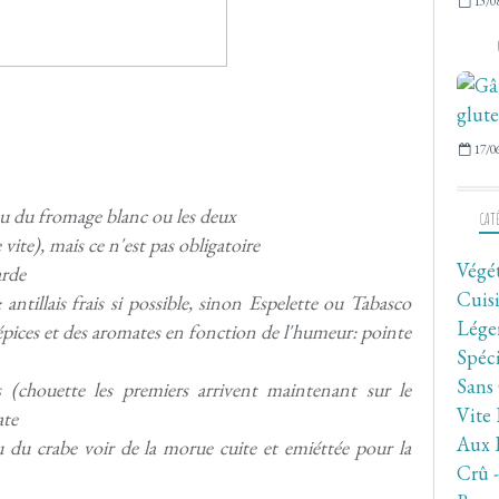
13/0
17/0
ou du fromage blanc ou les deux
CAT
 vite), mais ce n'est pas obligatoire
Végé
arde
Cuis
ntillais frais si possible, sinon Espelette ou Tabasco
Lége
 épices et des aromates en fonction de l'humeur: pointe
Spéc
Sans
s (chouette les premiers arrivent maintenant sur le
Vite 
ate
Aux 
 du crabe voir de la morue cuite et emiéttée pour la
Crû 