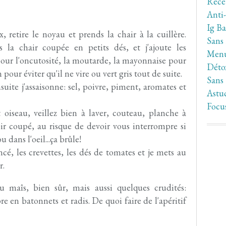
Rece
Anti
Ig Ba
retire le noyau et prends la chair à la cuillère.
Sans
la chair coupée en petits dés, et j'ajoute les
Men
 pour l'oncutosité, la moutarde, la mayonnaise pour
Déto
 pour éviter qu'il ne vire ou vert gris tout de suite.
Sans
suite j'assaisonne: sel, poivre, piment, aromates et
Astuc
Focu
 oiseau, veillez bien à laver, couteau, planche à
ir coupé, au risque de devoir vous interrompre si
dans l'oeil...ça brûle!
cé, les crevettes, les dés de tomates et je mets au
r.
 maîs, bien sûr, mais aussi quelques crudités:
e en batonnets et radis. De quoi faire de l'apéritif