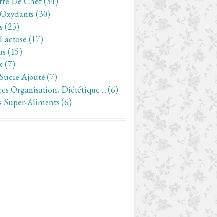
tte De Chef
(34)
-Oxydants
(30)
s
(23)
 Lactose
(17)
us
(15)
x
(7)
 Sucre Ajouté
(7)
es Organisation, Diététique ...
(6)
s Super-Aliments
(6)