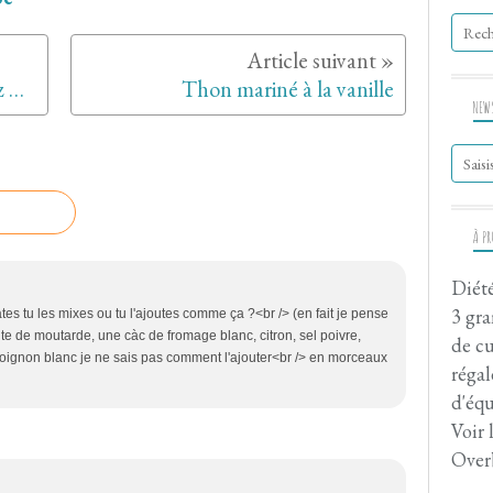
Variations sud-américaines chez Carole et Thierry
Thon mariné à la vanille
NEW
À P
Diété
3 gra
ates tu les mixes ou tu l'ajoutes comme ça ?<br /> (en fait je pense
nte de moutarde, une càc de fromage blanc, citron, sel poivre,
de cu
'oignon blanc je ne sais pas comment l'ajouter<br /> en morceaux
régal
d'équ
Voir 
Over