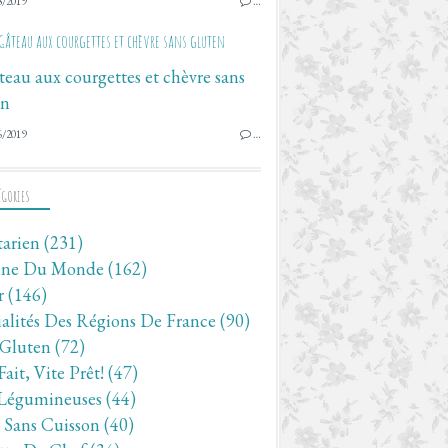
8/2019
…
Gâteau aux courgettes et chèvre sans gluten
6/2019
…
ÉGORIES
tarien
(231)
ine Du Monde
(162)
r
(146)
ialités Des Régions De France
(90)
 Gluten
(72)
Fait, Vite Prêt!
(47)
Légumineuses
(44)
- Sans Cuisson
(40)