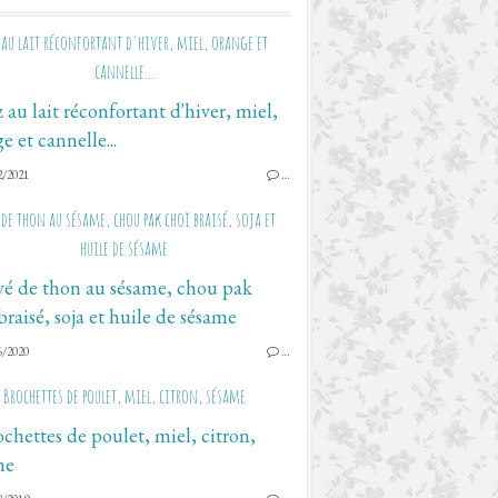
 au lait réconfortant d'hiver, miel, orange et
cannelle...
2/2021
…
 de thon au sésame, chou pak choï braisé, soja et
huile de sésame
6/2020
…
Brochettes de poulet, miel, citron, sésame