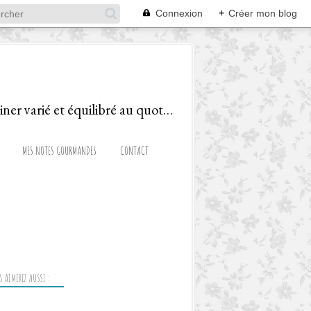
Connexion
+
Créer mon blog
Le blog d'une Diététicienne Gourmande, ravie de partager recettes et astuces pour cuisiner varié et équilibré au quotidien!
MES NOTES GOURMANDES
CONTACT
 AIMEREZ AUSSI :