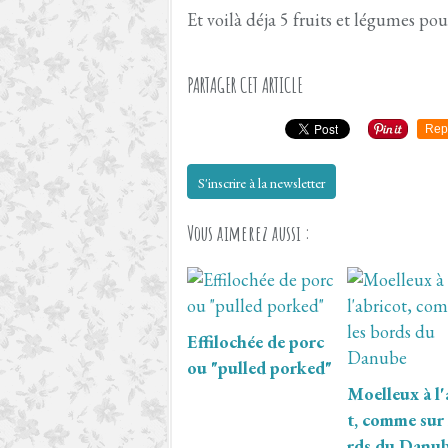
Et voilà déja 5 fruits et légumes pou
PARTAGER CET ARTICLE
Rep
S'inscrire à la newsletter
Vous aimerez aussi :
Effilochée de porc
ou "pulled porked"
Moelleux à l'
t, comme sur 
rds du Danu