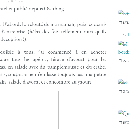
6 AVRIL 2007
stel et publié depuis Overblog
19/1
te. D'abord, le velouté de ma maman, puis les demi-
d'entreprise (hélas des fois tellement durs qu'ils
Moel
déception !).
cessible à tous, j'ai commencé à en acheter
sque tous les apéros, féroce d'avocat pour les
25/0
ritas, en salade avec du pamplemousse et du crabe,
ris, soupe...je ne m'en lasse toujours pas! ma petite
ain, salade d'avocat et concombre au yaourt!
23/0
18/0