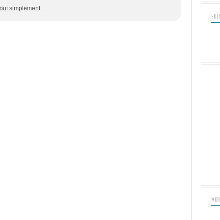
tout simplement...
SUI
MON