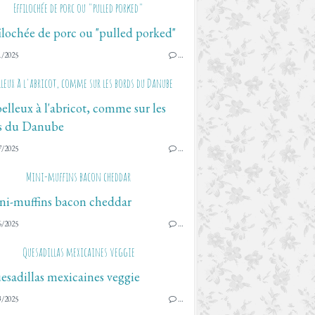
Effilochée de porc ou "pulled porked"
1/2025
…
leux à l'abricot, comme sur les bords du Danube
7/2025
…
Mini-muffins bacon cheddar
6/2025
…
Quesadillas mexicaines veggie
3/2025
…