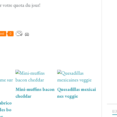
r votre quota du jour!
ost
0
Mini-muffins bacon
Quesadillas mexicai
cheddar
nes veggie
abrico
les bo
RECH
be