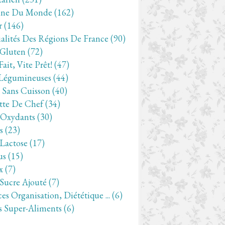
ine Du Monde
(162)
r
(146)
ialités Des Régions De France
(90)
 Gluten
(72)
Fait, Vite Prêt!
(47)
Légumineuses
(44)
- Sans Cuisson
(40)
tte De Chef
(34)
-Oxydants
(30)
s
(23)
 Lactose
(17)
us
(15)
x
(7)
 Sucre Ajouté
(7)
es Organisation, Diététique ...
(6)
s Super-Aliments
(6)