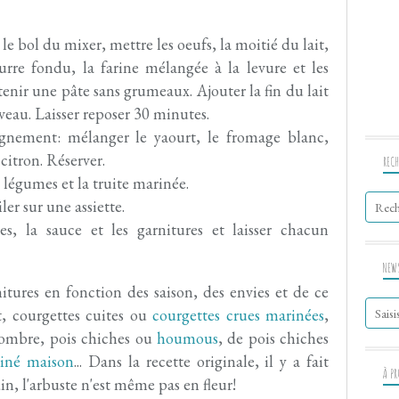
 le bol du mixer, mettre les oeufs, la moitié du lait,
eurre fondu, la farine mélangée à la levure et les
enir une pâte sans grumeaux. Ajouter la fin du lait
uveau. Laisser reposer 30 minutes.
gnement: mélanger le yaourt, le fromage blanc,
 citron. Réserver.
RECH
s légumes et la truite marinée.
ler sur une assiette.
es, la sauce et les garnitures et laisser chacun
NEW
itures en fonction des saison, des envies et de ce
t, courgettes cuites ou
courgettes crues marinées
,
combre, pois chiches ou
houmous
, de pois chiches
iné maison
... Dans la recette originale, il y a fait
À P
n, l'arbuste n'est même pas en fleur!