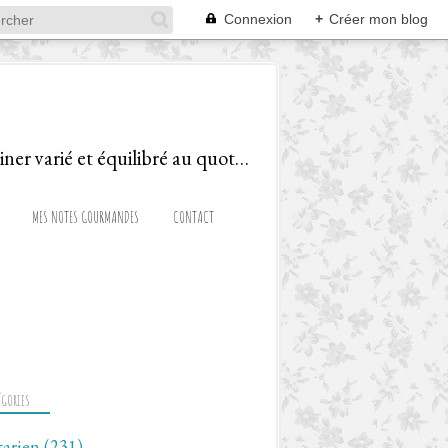
Connexion
+
Créer mon blog
Le blog d'une Diététicienne Gourmande, ravie de partager recettes et astuces pour cuisiner varié et équilibré au quotidien!
MES NOTES GOURMANDES
CONTACT
ÉGORIES
tarien
(231)