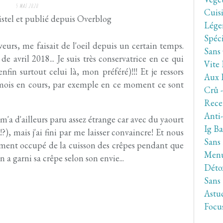
5 MAI 2020
Cuis
stel et publié depuis Overblog
Lége
Spéc
eurs, me faisait de l'oeil depuis un certain temps.
Sans
e avril 2018... Je suis très conservatrice en ce qui
Vite 
fin surtout celui là, mon préféré)!!! Et je ressors
Aux 
mois en cours, par exemple en ce moment ce sont
Crû 
Rece
Anti
 m'a d'ailleurs paru assez étrange car avec du yaourt
Ig Ba
?), mais j'ai fini par me laisser convaincre! Et nous
Sans
itement occupé de la cuisson des crêpes pendant que
Men
un a garni sa crêpe selon son envie...
Déto
Sans
Astuc
Focu