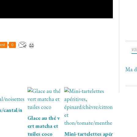
ost
0
MON
Ma d
/cantal/n
Glace au thé v
ert matcha et
tuiles coco
Mini-tartelettes apér