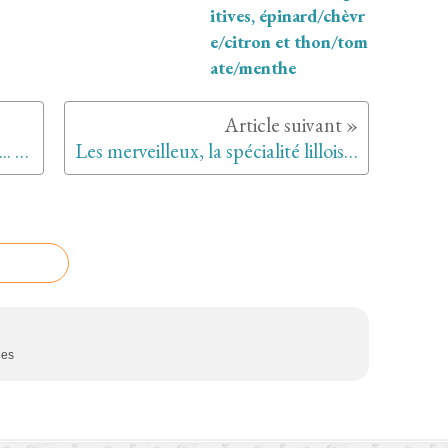
itives, épinard/chèvr
e/citron et thon/tom
ate/menthe
LE cheesecake de Anne-Emilie... Dessert du WE et pour les 17 ans de Noé (confinement, semaine 6)
Les merveilleux, la spécialité lilloise trop trop merveilleuse et le dessert du WE (confinement, semaine 7)!
des