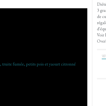
Diété
3 gra
de cu
régal
d'équ
Voir 
Over
SUI