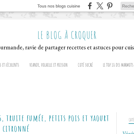
Tous nos blogs cuisine
LE BLOG À CROQUER
S ET FÉCULENTS
VIANDE, VOLAILLE ET POISSON
COTÉ SUCRÉ
LE TOP 10 DES MARMOTS
s, truite fumée, petits pois et yaourt
CAT
citronné
Végé