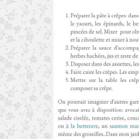
Préparer la pâte à crêpes: dans
le yaourt, les épinards, le b
pincées de sel. Mixer pour obt
et la ciboulette et mixer à no
Préparer la sauce d'accompa
herbes hachées, jus et zeste de
Disposer dans des assiettes, le
Faire cuire les crêpes. Les empi
Mettre sur la table les crêp
composer sa crêpe.
On pourrait imaginer d'autres garn
que vous avez à disposition: avoca
salade ciselée, tomates cerise, con
ou
à la betterave
, un
saumon mar
même des groseilles...Dans mon jardi