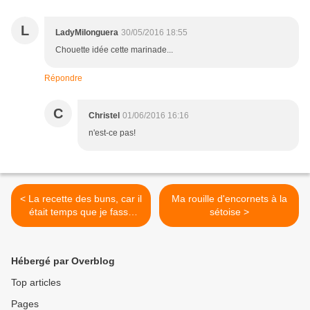
L
LadyMilonguera
30/05/2016 18:55
Chouette idée cette marinade...
Répondre
C
Christel
01/06/2016 16:16
n'est-ce pas!
< La recette des buns, car il
Ma rouille d'encornets à la
était temps que je fasse
sétoise >
aussi les pains de nos
hamburgers!
Hébergé par Overblog
Top articles
Pages