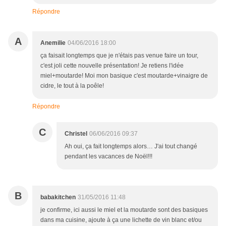
Répondre
A
Anemilie
04/06/2016 18:00
ça faisait longtemps que je n'étais pas venue faire un tour,
c'est joli cette nouvelle présentation! Je retiens l'idée
miel+moutarde! Moi mon basique c'est moutarde+vinaigre de
cidre, le tout à la poêle!
Répondre
C
Christel
06/06/2016 09:37
Ah oui, ça fait longtemps alors… J'ai tout changé
pendant les vacances de Noël!!!
B
babakitchen
31/05/2016 11:48
je confirme, ici aussi le miel et la moutarde sont des basiques
dans ma cuisine, ajoute à ça une lichette de vin blanc et/ou