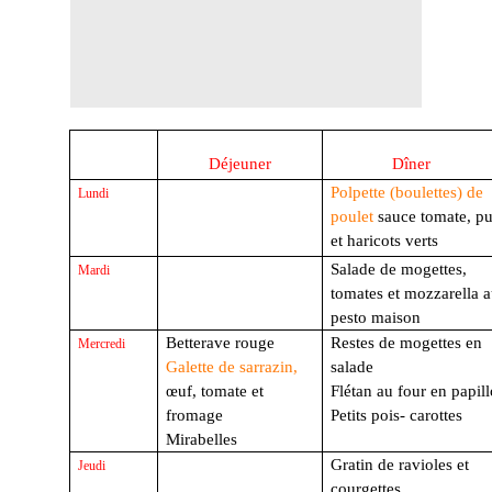
Déjeuner
Dîner
Polpette (boulettes) de
Lundi
poulet
sauce tomate,
pu
et haricots verts
Salade de mogettes,
Mardi
tomates et mozzarella 
pesto maison
Betterave rouge
Restes de mogettes en
Mercredi
Galette de sarrazin,
salade
œuf, tomate et
Flétan au four en papil
fromage
Petits pois- carottes
Mirabelles
Gratin de ravioles et
Jeudi
courgettes