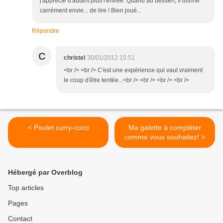
j'apprécie d'autant plus l'entrée. Quand au dessert, il donne
carrément envie... de lire ! Bien joué...
Répondre
C
christel
30/01/2012 15:51
<br /> <br /> C'est une expérience qui vaut vraiment
le coup d'être tentée...<br /> <br /> <br /> <br />
< Poulet curry-coco
Ma galette à compléter
comme vous souhaitez! >
Hébergé par Overblog
Top articles
Pages
Contact