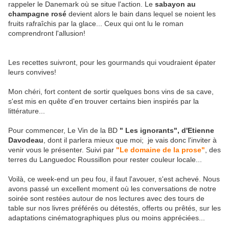
rappeler le Danemark où se situe l'action. Le
sabayon au
champagne rosé
devient alors le bain dans lequel se noient les
fruits rafraîchis par la glace... Ceux qui ont lu le roman
comprendront l'allusion!
Les recettes suivront, pour les gourmands qui voudraient épater
leurs convives!
Mon chéri, fort content de sortir quelques bons vins de sa cave,
s'est mis en quête d'en trouver certains bien inspirés par la
littérature...
Pour commencer, Le Vin de la BD
" Les ignorants", d'Etienne
Davodeau
, dont il parlera mieux que moi; je vais donc l'inviter à
venir vous le présenter. Suivi par
"Le domaine de la prose"
, des
terres du Languedoc Roussillon pour rester couleur locale...
Voilà, ce week-end un peu fou, il faut l'avouer, s'est achevé. Nous
avons passé un excellent moment où les conversations de notre
soirée sont restées autour de nos lectures avec des tours de
table sur nos livres préférés ou détestés, offerts ou prêtés, sur les
adaptations cinématographiques plus ou moins appréciées...