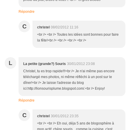
Répondre
C
christel
08/02/2012 11:16
<br /> <br /> Toutes les idées sont bonnes pour faire
la fête!<br /> <br /> <br /> <br />
L
La petite (grande?) Souris
30/01/2012 23:08
Christel, tu es trop rapide!!!<br /> Je n'ai même pas encore
téléchargé mes photos, ni même réfléchi à un post sur le
dîner!<br /> Je laisse l'adresse du blog
ici:http://lionsourisplume.blogspot.com/.<br /> Enjoy!
Répondre
C
christel
30/01/2012 23:35
<br /> <br /> Eh oui, déja 5 ans de blogosphère à
mon actif, chère souris... comme la cuisine, c'est