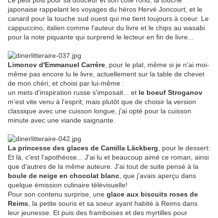
Le petit pois pour sa douceur et son côté rond, la touche
japonaise rappelant les voyages du héros Hervé Joncourt, et le
canard pour la touche sud ouest qui me tient toujours à coeur. Le
cappuccino, italien comme l'auteur du livre et le chips au wasabi
pour la note piquante qui surprend le lecteur en fin de livre...
Limonov d'Emmanuel Carrère
, pour le plat, même si je n'ai moi-
même pas encore lu le livre, actuellement sur la table de chevet
de mon chéri, et choisi par lui-même :
un mets d'inspiration russe s'imposait... et
le boeuf Stroganov
m'est vite venu à l'esprit; mais plutôt que de choisir la version
classique avec une cuisson longue, j'ai opté pour la cuisson
minute avec une viande saignante.
La princesse des glaces de Camilla Läckberg
, pour le dessert:
Et là, c'est l'apothéose... J'ai lu et beaucoup aimé ce roman, ainsi
que d'autres de la même auteure. J'ai tout de suite pensé à la
boule de neige en chocolat blanc
, que j'avais aperçu dans
quelque émission culinaire télévisuelle!
Pour son contenu surprise, une
glace aux biscuits roses de
Reims
, la petite souris et sa soeur ayant habité à Reims dans
leur jeunesse. Et puis des framboises et des myrtilles pour