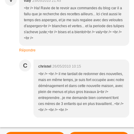
valy
25/05/2010 21:45
<br /> Ha! Ravie de te revoir aux commandes du blog car il a
fallu que je recherche des recettes ailleurs... Ici c'est aussi le
temps des asperges, et je me suis regalee avec des veloutes
d'asperges<br /> blanches et vertes... et la periode des tulipes
s'acheve juste;<br /> bises et a bientot<br /> valy<br /> <br />
<br />
Répondre
C
christel
26/05/2010 10:15
<br /> <br /> il me tardait de redonner des nouvelles,
mais en même temps, je suis fort occupée avec notre
déménagement et dans cette nouvelle maison, avec
plein de menus et plus gros travaux à<br />
entreprendre...je me demande bien comment font
ces mères de 3 enfants qui en plus travaillent...<br />
<br /> <br /> <br />