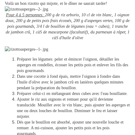
Voilà un bon rizotto qui mijote, et le dîner ne saurait tarder!
Pour 4 à 5 personnes:
200 g de riz arborio,
10 cl de vin blanc,
1 oignon
doux,
200 g de petits pois frais écossés,
200 g d'asperges vertes,
100 g de
pois gourmands,
3/4 l de bouillon de légumes (eau + cubes),
1 tranche
de jambon crû,
1 càS de mascarpone (facultatif),
du parmesan à râper,
1
càS d'huile d'olive
Préparer les légumes: peler et émincer l'oignon, détailler les
asperges en rondelles, écosser les petits pois et enlever les fils des
pois gourmands.
Dans une cocotte à fond épais, mettre l'oignon à fondre dans
l'huile d'olive avec le jambon crû en lanières quelques minutes
pendant la préparation du bouillon.
Préparer celui-ci en mélangeant deux cubes avec l'eau bouillante.
Ajouter le riz aux oignons et remuer pour qu'il devienne
translucide. Mouiller avec le vin blanc, puis ajouter les asperges et
une ou deux louches de bouillon. Diminuer le feu et laisser
mijoter.
Dés que le bouillon est absorbé, ajouter une nouvelle louche et
remuer. A mi-cuisson, ajouter les petits pois et les pois
gourmands.