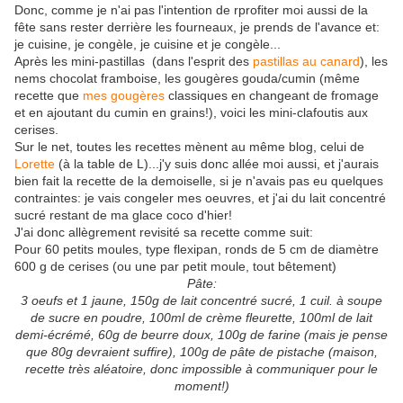
Donc, comme je n'ai pas l'intention de rprofiter moi aussi de la
fête sans rester derrière les fourneaux, je prends de l'avance et:
je cuisine, je congèle, je cuisine et je congèle...
Après les mini-pastillas (dans l'esprit des
pastillas au canard
), les
nems chocolat framboise, les gougères gouda/cumin (même
recette que
mes gougères
classiques en changeant de fromage
et en ajoutant du cumin en grains!), voici les mini-clafoutis aux
cerises.
Sur le net, toutes les recettes mènent au même blog, celui de
Lorette
(à la table de L)...j'y suis donc allée moi aussi, et j'aurais
bien fait la recette de la demoiselle, si je n'avais pas eu quelques
contraintes: je vais congeler mes oeuvres, et j'ai du lait concentré
sucré restant de ma glace coco d'hier!
J'ai donc allègrement revisité sa recette comme suit:
Pour 60 petits moules, type flexipan, ronds de 5 cm de diamètre
600 g de cerises (ou une par petit moule, tout bêtement)
Pâte:
3 oeufs et 1 jaune,
150g de lait concentré sucré,
1 cuil. à soupe
de sucre en poudre,
100ml de crème fleurette,
100ml de lait
demi-écrémé,
60g de beurre doux,
100g de farine (mais je pense
que 80g devraient suffire),
100g de pâte de pistache (maison,
recette très aléatoire, donc impossible à communiquer pour le
moment!)