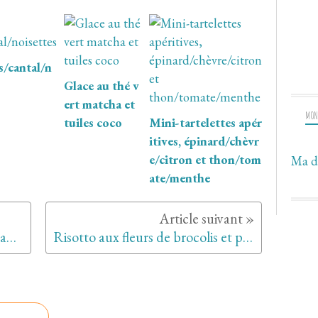
/cantal/n
Glace au thé v
ert matcha et
MON
tuiles coco
Mini-tartelettes apér
itives, épinard/chèvr
e/citron et thon/tom
Ma d
ate/menthe
Cannelés à la tomate séchée et au parmesan
Risotto aux fleurs de brocolis et pesto à l'ail des ours