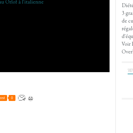
Diété
3 gra
de cu
régal
d'équ
Voir 
Over
SUI
ost
0