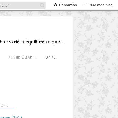
Connexion
+
Créer mon blog
Le blog d'une Diététicienne Gourmande, ravie de partager recettes et astuces pour cuisiner varié et équilibré au quotidien!
MES NOTES GOURMANDES
CONTACT
ÉGORIES
tarien
(231)