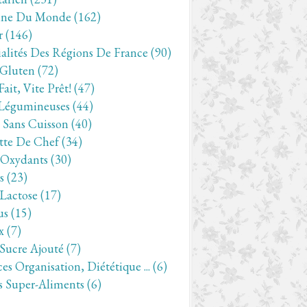
ine Du Monde
(162)
r
(146)
ialités Des Régions De France
(90)
 Gluten
(72)
Fait, Vite Prêt!
(47)
Légumineuses
(44)
- Sans Cuisson
(40)
tte De Chef
(34)
-Oxydants
(30)
s
(23)
 Lactose
(17)
us
(15)
x
(7)
 Sucre Ajouté
(7)
es Organisation, Diététique ...
(6)
s Super-Aliments
(6)