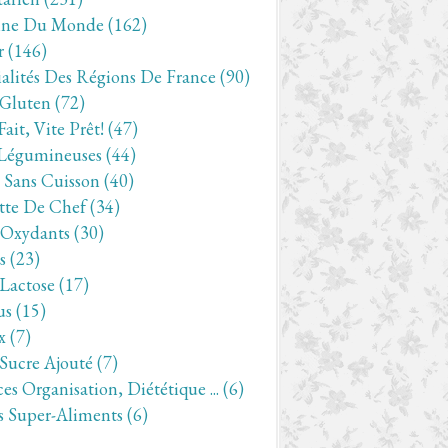
ine Du Monde
(162)
r
(146)
ialités Des Régions De France
(90)
 Gluten
(72)
Fait, Vite Prêt!
(47)
Légumineuses
(44)
- Sans Cuisson
(40)
tte De Chef
(34)
-Oxydants
(30)
s
(23)
 Lactose
(17)
us
(15)
x
(7)
 Sucre Ajouté
(7)
es Organisation, Diététique ...
(6)
s Super-Aliments
(6)