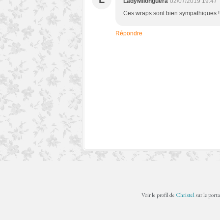
LadyMilonguera
02/07/2019 19:47
Ces wraps sont bien sympathiques !
Répondre
Voir le profil de
Christel
sur le port