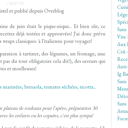
1 JUILLET 2019
Cuis
stel et publié depuis Overblog
Lége
Spéc
ne de juin était le pique-nique... Et bien sûr, ce
Sans
 recettes déjà testées et approuvées! J'ai donc prévu
Vite 
 wraps classiques: à l'italienne pour voyager!
Aux 
Crû 
paration à tartiner, des légumes, un fromage, une
Rece
t pas du tout obligatoire cela dit!), des saveurs qui
Anti
ntes et moelleuses!
Ig Ba
Sans
Men
Déto
Sans
n plateau de rouleaux pour l'apéro, préparation 30
Astuc
avec les enfants ou les copains, c'est plus sympa!
Focu
, 1 pot de confit de tomates séchées, de la roquette, 12