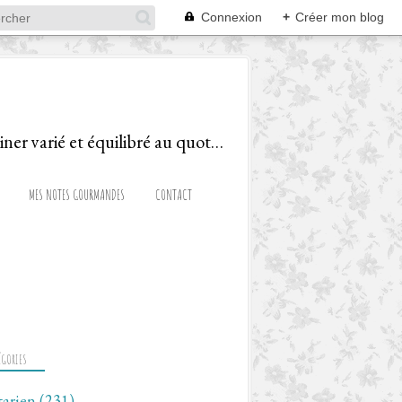
Connexion
+
Créer mon blog
Le blog d'une Diététicienne Gourmande, ravie de partager recettes et astuces pour cuisiner varié et équilibré au quotidien!
MES NOTES GOURMANDES
CONTACT
ÉGORIES
tarien
(231)