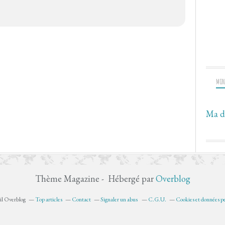
MON
Ma d
Thème Magazine - Hébergé par
Overblog
ail Overblog
Top articles
Contact
Signaler un abus
C.G.U.
Cookies et données pe