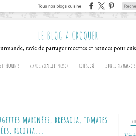
Tous nos blogs cuisine
LE BLOG À CROQUER
S ET FÉCULENTS
VIANDE, VOLAILLE ET POISSON
COTÉ SUCRÉ
LE TOP 10 DES MARMOTS
rgettes marinées, bresaola, tomates
CAT
hées, ricotta...
Végé