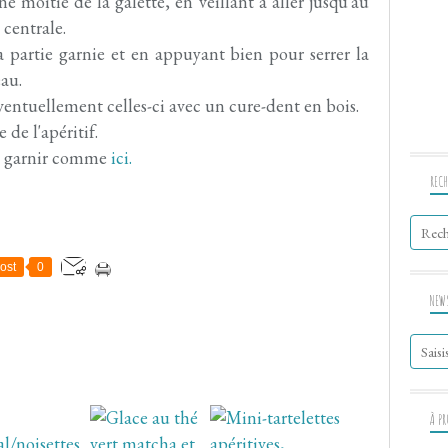
e moitié de la galette, en veillant à aller jusqu'au
centrale.
partie garnie et en appuyant bien pour serrer la
eau.
entuellement celles-ci avec un cure-dent en bois.
 de l'apéritif.
, garnir comme
ici.
RECH
ost
0
NEW
À P