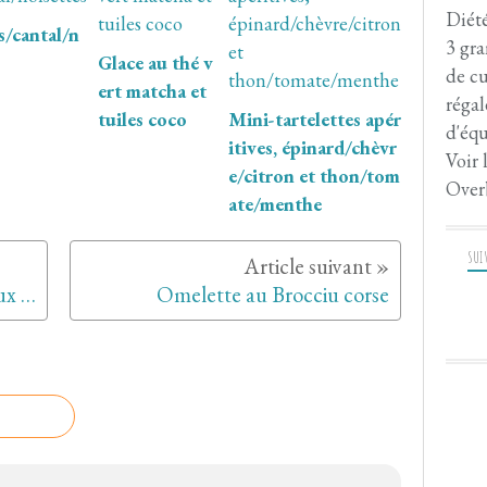
Diété
/cantal/n
3 gra
Glace au thé v
de cu
ert matcha et
régal
tuiles coco
Mini-tartelettes apér
d'équ
itives, épinard/chèvr
Voir 
e/citron et thon/tom
Over
ate/menthe
SUI
Hoummous de haricots coco aux sardines
Omelette au Brocciu corse