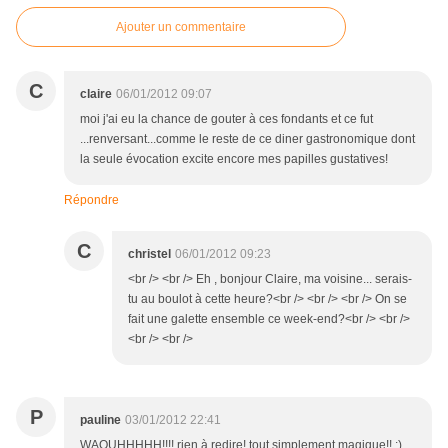
Ajouter un commentaire
C
claire
06/01/2012 09:07
moi j'ai eu la chance de gouter à ces fondants et ce fut
...renversant...comme le reste de ce diner gastronomique dont
la seule évocation excite encore mes papilles gustatives!
Répondre
C
christel
06/01/2012 09:23
<br /> <br /> Eh , bonjour Claire, ma voisine... serais-
tu au boulot à cette heure?<br /> <br /> <br /> On se
fait une galette ensemble ce week-end?<br /> <br />
<br /> <br />
P
pauline
03/01/2012 22:41
WAOUHHHHH!!!! rien à redire! tout simplement magique!! :)