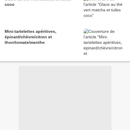
coco
Mini-tartelettes apéritives,
épinard/chèvre/citron et
thon/tomate/menthe