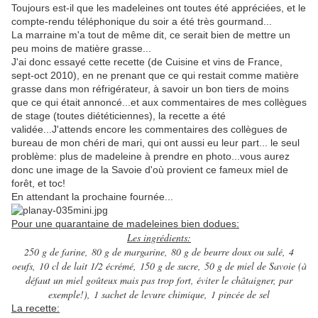
Toujours est-il que les madeleines ont toutes été appréciées, et le
compte-rendu téléphonique du soir a été très gourmand...
La marraine m'a tout de même dit, ce serait bien de mettre un
peu moins de matière grasse...
J'ai donc essayé cette recette (de Cuisine et vins de France,
sept-oct 2010), en ne prenant que ce qui restait comme matière
grasse dans mon réfrigérateur, à savoir un bon tiers de moins
que ce qui était annoncé...et aux commentaires de mes collègues
de stage (toutes diététiciennes), la recette a été
validée...J'attends encore les commentaires des collègues de
bureau de mon chéri de mari, qui ont aussi eu leur part... le seul
problème: plus de madeleine à prendre en photo...vous aurez
donc une image de la Savoie d'où provient ce fameux miel de
forêt, et toc!
En attendant la prochaine fournée...
Pour une quarantaine de madeleines bien dodues:
Les ingrédients:
250 g de farine,
80 g de margarine,
80 g de beurre doux ou salé,
4
oeufs,
10 cl de lait 1/2 écrémé,
150 g de sucre,
50 g de miel de Savoie (à
défaut un miel goûteux mais pas trop fort, éviter le châtaigner, par
exemple!),
1 sachet de levure chimique,
1 pincée de sel
La recette: