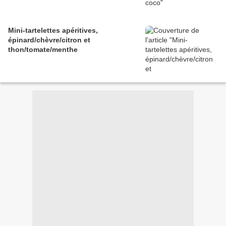
Mini-tartelettes apéritives,
épinard/chèvre/citron et
thon/tomate/menthe