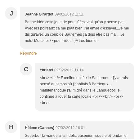
J
Jeanne Girardot
09/02/2012 11:11
Bonne idée cette joue de porc. C'est vrai qu'on y pense pas!
Avec les poireaux ça me plait bien, j'ai envie d'essayer...Je me
dis qu'avec un coup de Sauternes ça dois être pas mal... Je
note! Merci<br /> pour l'idée! :)A très bientôt
Répondre
C
christel
09/02/2012 11:14
<br /> <br /> Excellente idée le Sauternes... j'y aurais
pensé du temps où j'habitais à Bordeaux...
maintenant que j'ai migré dans le Languedoc je
continue à jouer la carte locale!<br /> <br /> <br />
<br />
H
Hélène (Cannes)
07/02/2012 16:01
Superbe ! la viande a l'air délicieusement souple et fondante !