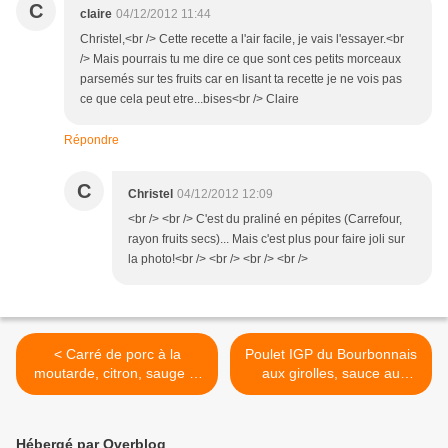
C
claire
04/12/2012 11:44
Christel,<br /> Cette recette a l'air facile, je vais l'essayer.<br
/> Mais pourrais tu me dire ce que sont ces petits morceaux
parsemés sur tes fruits car en lisant ta recette je ne vois pas
ce que cela peut etre...bises<br /> Claire
Répondre
C
Christel
04/12/2012 12:09
<br /> <br /> C'est du praliné en pépites (Carrefour,
rayon fruits secs)... Mais c'est plus pour faire joli sur
la photo!<br /> <br /> <br /> <br />
< Carré de porc à la
Poulet IGP du Bourbonnais
moutarde, citron, sauge et
aux girolles, sauce au
thym
Riesling: pour le menu de
Noël! >
Hébergé par Overblog