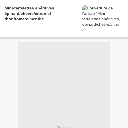
Mini-tartelettes apéritives,
épinard/chèvre/citron et
thon/tomate/menthe
Publicité