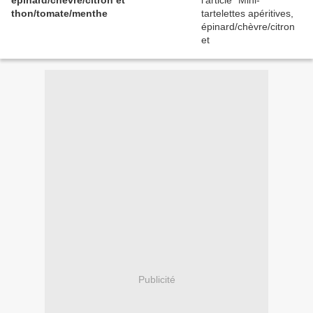
épinard/chèvre/citron et
thon/tomate/menthe
Publicité