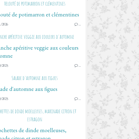
Velouté de potimarron et clémentines
1/2026
…
anche apéritive veggie aux couleurs d'automne
0/2025
…
Salade d'automne aux figues
0/2025
…
hettes de dinde moelleuses, marinade citron et
estragon