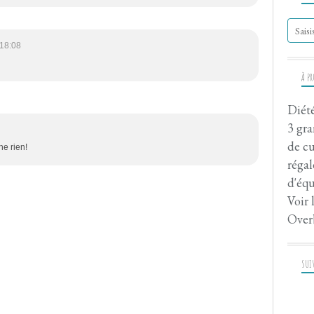
 18:08
À P
Diété
3 gra
de cu
he rien!
régal
d'équ
Voir 
Over
SUI