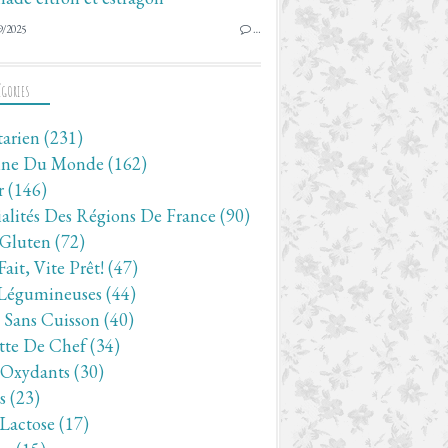
9/2025
…
ÉGORIES
tarien
(231)
ine Du Monde
(162)
r
(146)
ialités Des Régions De France
(90)
 Gluten
(72)
Fait, Vite Prêt!
(47)
Légumineuses
(44)
- Sans Cuisson
(40)
tte De Chef
(34)
-Oxydants
(30)
s
(23)
 Lactose
(17)