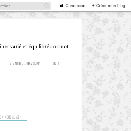
Connexion
+
Créer mon blog
Le blog d'une Diététicienne Gourmande, ravie de partager recettes et astuces pour cuisiner varié et équilibré au quotidien!
MES NOTES GOURMANDES
CONTACT
 AIMEREZ AUSSI :