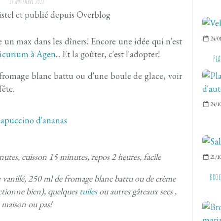
14 NOVEMBRE 2018
stel et publié depuis Overblog
24/0
e un max dans les dîners! Encore une idée qui n'est
picurium à Agen
... Et la goûter, c'est l'adopter!
Pl
fromage blanc battu ou d'une boule de glace, voir
fête.
24/1
utes, cuisson 15 minutes, repos 2 heures, facile
21/1
Broc
e vanillé, 250 ml de fromage blanc battu ou de crème
nctionne bien), quelques
tuiles
ou autres gâteaux secs ,
maison ou pas!