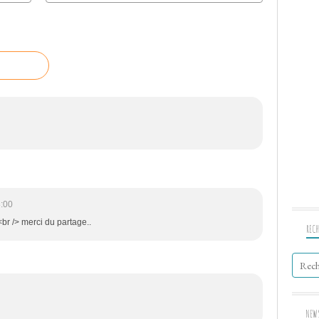
8:00
.<br /> merci du partage..
RECH
NEW