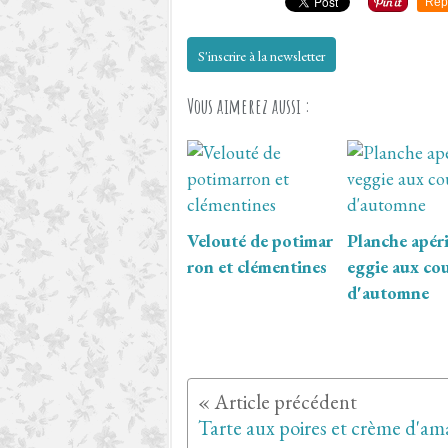
Rep
S'inscrire à la newsletter
Vous aimerez aussi :
Velouté de potimar
Planche apéri
ron et clémentines
eggie aux co
d'automne