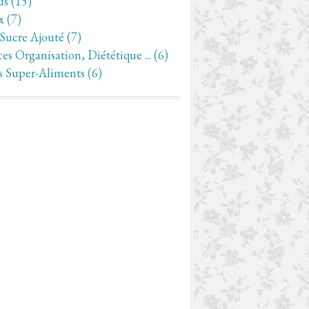
us
(15)
x
(7)
 Sucre Ajouté
(7)
es Organisation, Diététique ...
(6)
s Super-Aliments
(6)