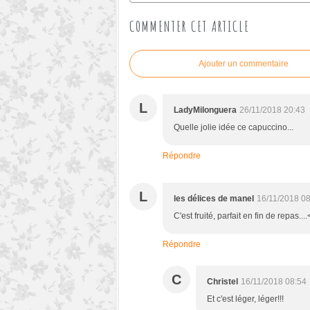
COMMENTER CET ARTICLE
Ajouter un commentaire
L
LadyMilonguera
26/11/2018 20:43
Quelle jolie idée ce capuccino...
Répondre
L
les délices de manel
16/11/2018 0
C'est fruité, parfait en fin de repas...
Répondre
C
Christel
16/11/2018 08:54
Et c'est léger, léger!!!