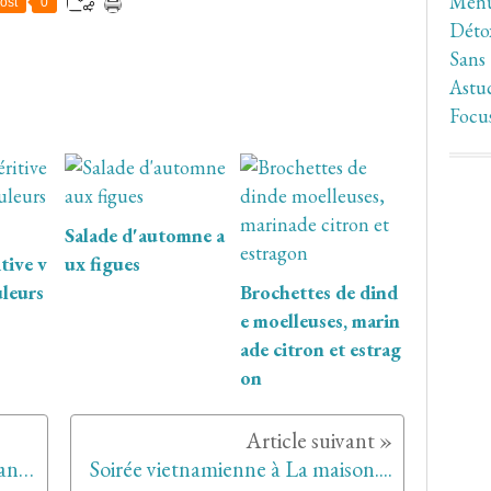
Men
ost
0
Déto
Sans
Astuc
Focu
Salade d'automne a
tive v
ux figues
uleurs
Brochettes de dind
e moelleuses, marin
ade citron et estrag
on
Tarte aux poires et crème d'amandes
Soirée vietnamienne à La maison....