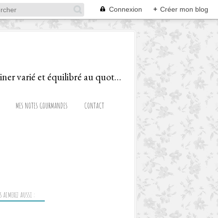
Connexion
+
Créer mon blog
Le blog d'une Diététicienne Gourmande, ravie de partager recettes et astuces pour cuisiner varié et équilibré au quotidien!
MES NOTES GOURMANDES
CONTACT
 AIMEREZ AUSSI :