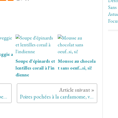
Déto
Sans
Astuc
Focu
eggie a
Soupe d'épinards et
Mousse au chocola
lentilles corail à l'in
t sans oeuf...si, si!
dienne
Les pancakes au lait ribot, les "perfect pancakes", pour changer des classiques crêpes à la chandeleur...
Poires pochées à la cardamome, version "Jerusalem" de Yottam Ottolenghi