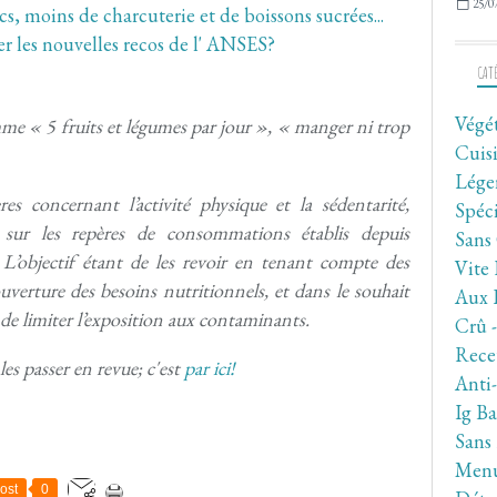
25/0
CAT
Végé
mme « 5 fruits et légumes par jour », « manger ni trop
Cuis
Lége
res concernant l’activité physique et la sédentarité,
Spéc
 sur les repères de consommations établis depuis
Sans
L’objectif étant de les revoir en tenant compte des
Vite 
verture des besoins nutritionnels, et dans le souhait
Aux 
 de limiter l’exposition aux contaminants.
Crû 
Rece
es passer en revue; c'est
par ici!
Anti
Ig Ba
Sans
Men
ost
0