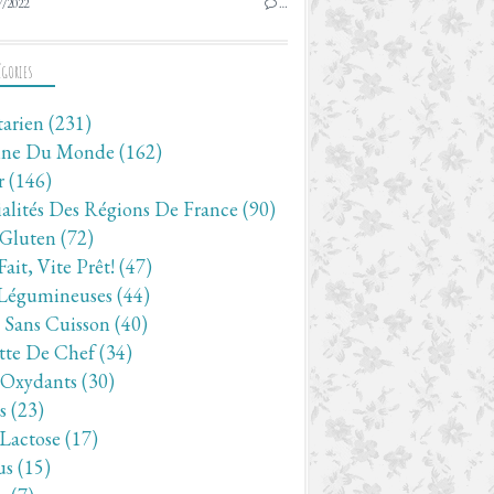
7/2022
…
ÉGORIES
tarien
(231)
ine Du Monde
(162)
r
(146)
ialités Des Régions De France
(90)
 Gluten
(72)
Fait, Vite Prêt!
(47)
Légumineuses
(44)
- Sans Cuisson
(40)
tte De Chef
(34)
-Oxydants
(30)
s
(23)
 Lactose
(17)
us
(15)