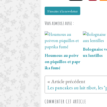
S'inscrire à la newsletter
Vous aimerez aussi :
Bolognaise v
Houmous au poivr
ux lentilles
on piquillos et papr
ika fumé
COMMENTER CET ARTICLE