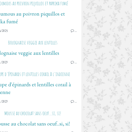
oumous au poivron piquillos et paprika fumé
4/2025
…
Bolognaise veggie aux lentilles
1/2023
…
upe d'épinards et lentilles corail à l'indienne
1/2023
…
Mousse au chocolat sans oeuf...si, si!