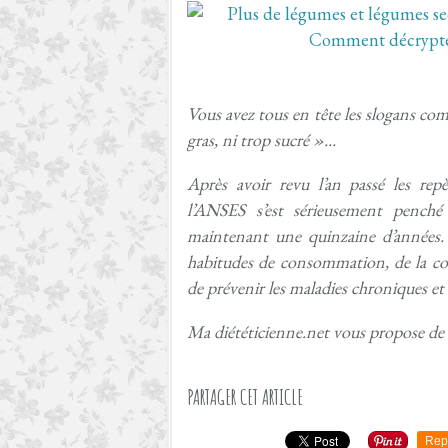
Vous avez tous en tête les slogans co
gras, ni trop sucré »...
Après avoir revu l’an passé les repè
l’ANSES s’est sérieusement penché
maintenant une quinzaine d’années. 
habitudes de consommation, de la cou
de prévenir les maladies chroniques et
Ma diététicienne.net vous propose de l
PARTAGER CET ARTICLE
Rep