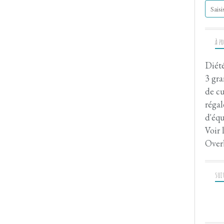
À P
Diété
3 gra
de cu
régal
d'équ
Voir 
Over
SUI