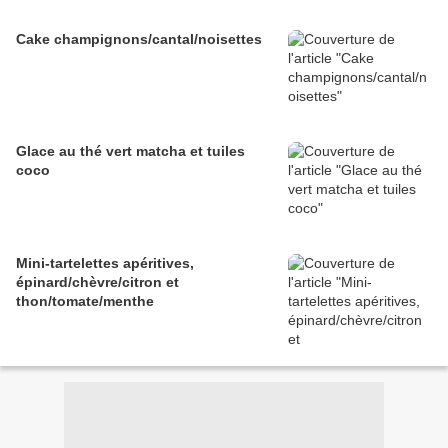
Cake champignons/cantal/noisettes
Glace au thé vert matcha et tuiles
coco
Mini-tartelettes apéritives,
épinard/chèvre/citron et
thon/tomate/menthe