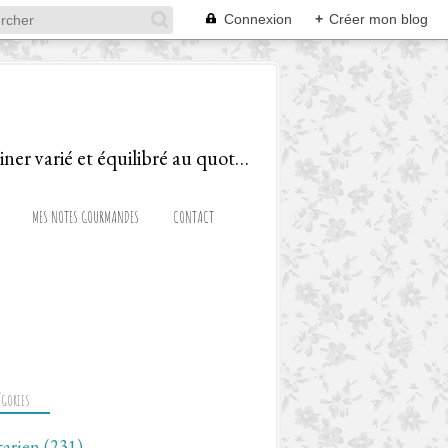
Connexion
+
Créer mon blog
Le blog d'une Diététicienne Gourmande, ravie de partager recettes et astuces pour cuisiner varié et équilibré au quotidien!
MES NOTES GOURMANDES
CONTACT
ÉGORIES
tarien
(231)