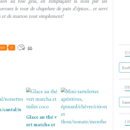
sion au foie gras, en remplaçant la noix par un
ouvrant le tout de chapelure de pain d'épices... et servi
as et de marron tout simplement!
ost
0
RECH
NEW
/cantal/n
Glace au thé v
À P
ert matcha et