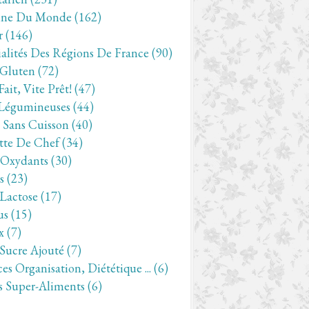
ine Du Monde
(162)
r
(146)
ialités Des Régions De France
(90)
 Gluten
(72)
Fait, Vite Prêt!
(47)
Légumineuses
(44)
- Sans Cuisson
(40)
tte De Chef
(34)
-Oxydants
(30)
s
(23)
 Lactose
(17)
us
(15)
x
(7)
 Sucre Ajouté
(7)
es Organisation, Diététique ...
(6)
s Super-Aliments
(6)