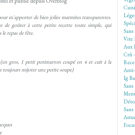
stel et publié depuis Overblog
Cuis
Lége
pour m'apporter de bien jolies marmites transparentes.
Spéc
 de goûter à cette petite recette toute simple, qui
Sans
 le repas de fête.
Vite 
Aux 
Crû 
en gros, 1 petit potimarron coupé en 4 et cuit à la
Rece
ez toujours mijoter une petite soupe)
Anti
Ig Ba
Sans
Men
Déto
Sans
Astuc
jacques
Focu
e