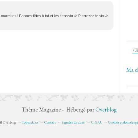
armites ! Bonnes fêtes à toi et les tiens<br /> Pierre<br /> <br />
MON
Ma d
Thème Magazine - Hébergé par
Overblog
ail Overblog
Top articles
Contact
Signaler un abus
C.G.U.
Cookies et données pe