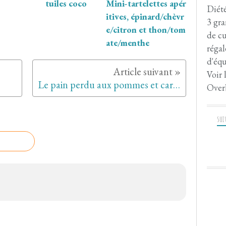
tuiles coco
Mini-tartelettes apér
Diété
itives, épinard/chèvr
3 gra
e/citron et thon/tom
de cu
ate/menthe
régal
d'équ
Voir 
Le pain perdu aux pommes et caramel
Over
SUI