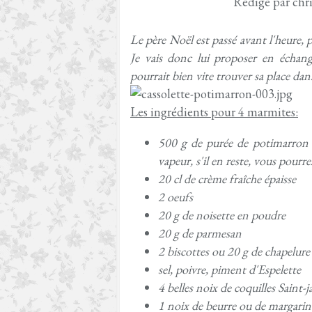
Rédigé par chri
Le père Noël est passé avant l'heure, 
Je vais donc lui proposer en échange
pourrait bien vite trouver sa place dans
Les ingrédients pour 4 marmites:
500 g de purée de potimarron (
vapeur, s'il en reste, vous pourr
20 cl de crème fraîche épaisse
2 oeufs
20 g de noisette en poudre
20 g de parmesan
2 biscottes ou 20 g de chapelure
sel, poivre, piment d'Espelette
4 belles noix de coquilles Saint-
1 noix de beurre ou de margarin