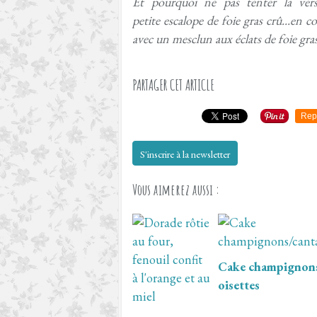
Et pourquoi ne pas tenter la ver
petite escalope de foie gras crû...en c
avec un mesclun aux éclats de foie gr
PARTAGER CET ARTICLE
Rep
S'inscrire à la newsletter
Vous aimerez aussi :
Cake champignons
oisettes