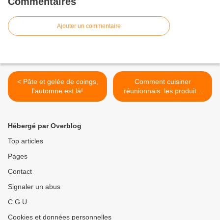
Commentaires
Ajouter un commentaire
< Pâte et gelée de coings,
Comment cuisiner
l'automne est là!
réunionnais: les produits,
les adresses, les idées de
menus! >
Hébergé par Overblog
Top articles
Pages
Contact
Signaler un abus
C.G.U.
Cookies et données personnelles