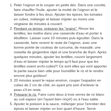
Peler l'oignon et le couper en petits dés. Dans une cocotte,
faire chauffer l'huile, ajouter la moitié de l'oignon et le
laisser fondre à feu doux. Ajouter les épices, les tomates
en cubes, mélanger et laisser mijoter au moins une
vingtaine de minutes à couvert.
Pendant ce temps, préparer les "grains":
Rincer les
lentilles, les mettre dans une casserole d'eau et porter à
ébullition. Laisser cuire 10 minutes puis égoutter. Dans la
casserole, faire revenir le reste de l'oignon, avec une
bonne pointe de couteau de curcuma, de massalé, une
noisette de gingembre râpé et une branche de thym. Après
quelques minutes, ajouter les lentilles, couvrir largement
d'eau et laisser mijoter le temps qu'il faut pour que les
lentilles soient archi-cuites!!! Ce sont elles qui vont apporter
la partie sauce bien utile pour humidifer le riz et le rendre
encore plus goûteux!
20 minutes avant le repas environ, couper l'espadon en
cubes de 2 cm de côté, en ayant pris soin d'enlever la
peau s'il en reste.
Préparer le riz:
Faire cuire deux à trois verres de riz blanc
au cuit-vapeur (en l'ayant bien rinçé!) ou à l'eau salée.
Ajouter le poisson à la sauce, mélanger pour l'enrober des
épices et laisser mijoter un bon quart d'heure. Servir.