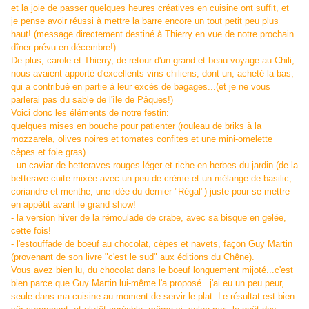
et la joie de passer quelques heures créatives en cuisine ont suffit, et
je pense avoir réussi
à mettre la barre encore un tout petit peu plus
haut! (message directement destiné à Thierry en vue de notre prochain
dîner prévu en décembre!)
De plus, carole et Thierry, de retour d'un grand et beau voyage au Chili,
nous avaient apporté d'excellents vins chiliens, dont un, acheté la-bas,
qui a contribué en partie à leur excès de bagages...(et je ne vous
parlerai pas du sable de l'île de Pâques!)
Voici donc les éléments de notre festin:
quelques mises en bouche pour patienter (rouleau de briks à la
mozzarela, olives noires et tomates confites et une mini-omelette
cèpes et foie gras)
- un caviar de betteraves rouges léger et riche en herbes du jardin (de la
betterave cuite mixée avec un peu de crème et un mélange de basilic,
coriandre et menthe, une idée du dernier "Régal") juste pour se mettre
en appétit avant le grand show!
- la version hiver de la rémoulade de crabe, avec sa bisque en gelée,
cette fois!
- l'estouffade de boeuf au chocolat, cèpes et navets, façon Guy Martin
(provenant de son livre "c'est le sud" aux éditions du Chêne).
Vous avez bien lu, du chocolat dans le boeuf longuement mijoté...c'est
bien parce que Guy Martin lui-même l'a proposé...j'ai eu un peu peur,
seule dans ma cuisine au moment de servir le plat. Le résultat est bien