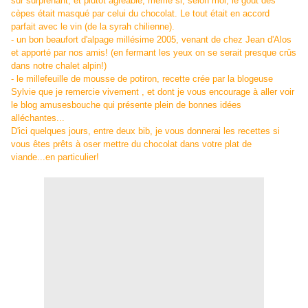
sûr surprenant, et plutôt agréable, même si, selon moi, le goût des
cèpes était masqué par celui du chocolat. Le tout était en accord
parfait avec le vin (de la syrah chilienne).
- un bon beaufort d'alpage millésime 2005, venant de chez Jean d'Alos
et apporté par nos amis! (en fermant les yeux on se serait presque crûs
dans notre chalet alpin!)
- le millefeuille de mousse de potiron, recette crée par la blogeuse
Sylvie que je remercie vivement , et dont je vous encourage à aller voir
le blog
amusesbouche
qui présente plein de bonnes idées
alléchantes...
D'ici quelques jours, entre deux bib, je vous donnerai les recettes si
vous êtes prêts à oser mettre du chocolat dans votre plat de
viande...en particulier!