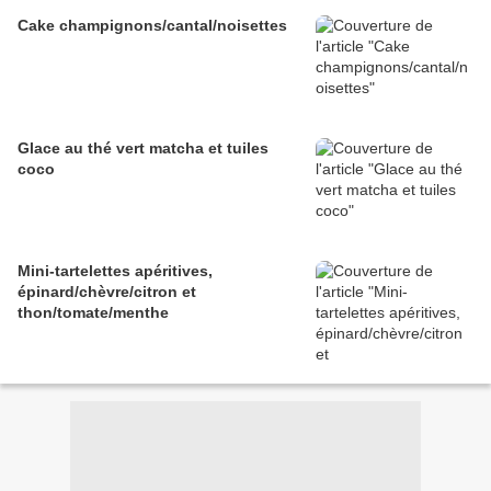
Cake champignons/cantal/noisettes
Glace au thé vert matcha et tuiles
coco
Mini-tartelettes apéritives,
épinard/chèvre/citron et
thon/tomate/menthe