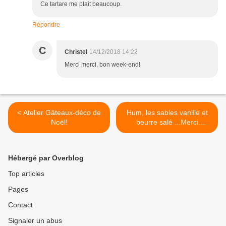
Ce tartare me plait beaucoup.
Répondre
C
Christel
14/12/2018 14:22
Merci merci, bon week-end!
< Atelier Gâteaux-déco de
Hum, les sables vanille et
Noël!
beurre salé ...Merci
Christine pour la recette ! >
Hébergé par Overblog
Top articles
Pages
Contact
Signaler un abus