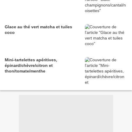
Glace au thé vert matcha et tuiles
coco
Mini-tartelettes apéritives,
épinard/chèvre/citron et
thon/tomate/menthe