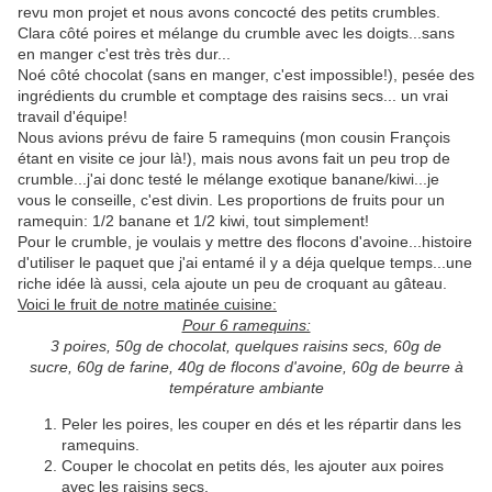
revu mon projet et nous avons concocté des petits crumbles.
Clara côté poires et mélange du crumble avec les doigts...sans
en manger c'est très très dur...
Noé côté chocolat (sans en manger, c'est impossible!), pesée des
ingrédients du crumble et comptage des raisins secs... un vrai
travail d'équipe!
Nous avions prévu de faire 5 ramequins (mon cousin François
étant en visite ce jour là!), mais nous avons fait un peu trop de
crumble...j'ai donc testé le mélange exotique banane/kiwi...je
vous le conseille, c'est divin. Les proportions de fruits pour un
ramequin: 1/2 banane et 1/2 kiwi, tout simplement!
Pour le crumble, je voulais y mettre des flocons d'avoine...histoire
d'utiliser le paquet que j'ai entamé il y a déja quelque temps...une
riche idée là aussi, cela ajoute un peu de croquant au gâteau.
Voici le fruit de notre matinée cuisine:
Pour 6 ramequins:
3 poires, 50g de chocolat, quelques raisins secs,
60g de
sucre,
60g de farine,
40g de flocons d'avoine,
60g de beurre à
température ambiante
Peler les poires, les couper en dés et les répartir dans les
ramequins.
Couper le chocolat en petits dés, les ajouter aux poires
avec les raisins secs.