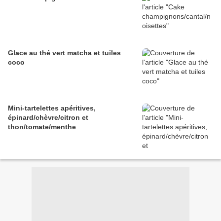
Glace au thé vert matcha et tuiles
coco
Mini-tartelettes apéritives,
épinard/chèvre/citron et
thon/tomate/menthe