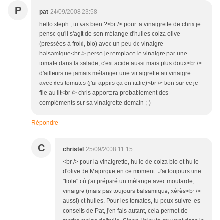
P
pat
24/09/2008 23:58
hello steph , tu vas bien ?<br /> pour la vinaigrette de chris je
pense qu'il s'agit de son mélange d'huiles colza olive
(pressées à froid, bio) avec un peu de vinaigre
balsamique<br /> perso je remplace le vinaigre par une
tomate dans la salade, c'est acide aussi mais plus doux<br />
d'ailleurs ne jamais mélanger une vinaigrette au vinaigre
avec des tomates (j'ai appris ça en italie)<br /> bon sur ce je
file au lit<br /> chris apportera probablement des
compléments sur sa vinaigrette demain ;-)
Répondre
C
christel
25/09/2008 11:15
<br /> pour la vinaigrette, huile de colza bio et huile
d'olive de Majorque en ce moment. J'ai toujours une
"fiole" où j'ai préparé un mélange avec moutarde,
vinaigre (mais pas toujours balsamique, xérès<br />
aussi) et huiles. Pour les tomates, tu peux suivre les
conseils de Pat, j'en fais autant, cela permet de