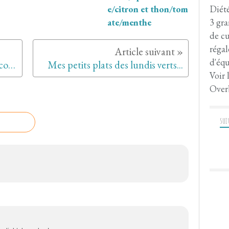
Diété
e/citron et thon/tom
3 gra
ate/menthe
de cu
régal
d'équ
Confiture d'ananas, banane et coco au citron vert
Mes petits plats des lundis verts...
Voir 
Over
SUI