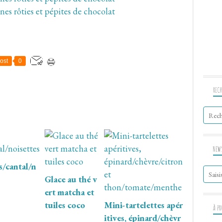
ost
0
RECH
NEW
/cantal/n
Glace au thé v
ert matcha et
tuiles coco
Mini-tartelettes apér
À P
itives, épinard/chèvr