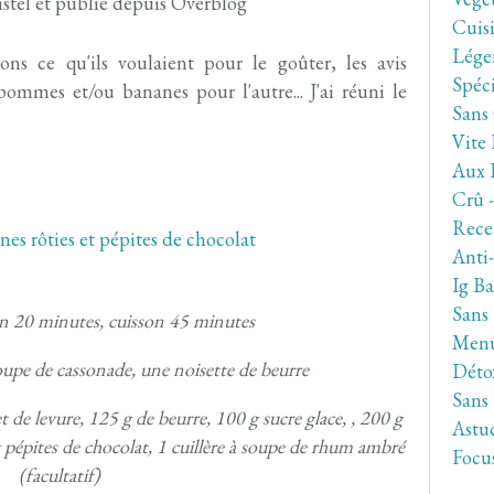
stel et publié depuis Overblog
Cuis
Lége
ns ce qu'ils voulaient pour le goûter, les avis
Spéc
pommes et/ou bananes pour l'autre... J'ai réuni le
Sans
Vite 
Aux 
Crû 
Rece
Anti
Ig Ba
Sans
on 20 minutes, cuisson 45 minutes
Men
soupe de cassonade, une noisette de beurre
Déto
Sans
 de levure, 125 g de beurre, 100 g sucre glace, , 200 g
Astuc
 pépites de chocolat, 1 cuillère à soupe de rhum ambré
Focu
(facultatif)