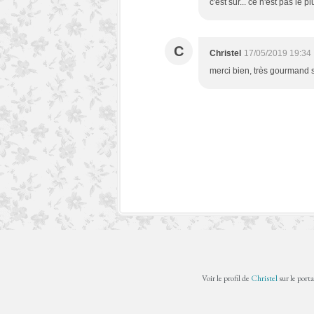
c'est sûr... ce n'est pas le p
C
Christel
17/05/2019 19:34
merci bien, très gourmand s
Voir le profil de
Christel
sur le port