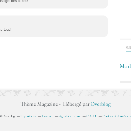
lus light des cakes!
urtout!
MON
Ma d
Thème Magazine - Hébergé par
Overblog
ail Overblog
Top articles
Contact
Signaler un abus
C.G.U.
Cookies et données pe