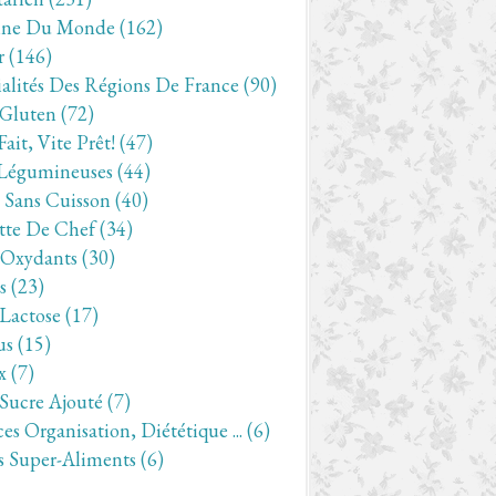
ine Du Monde
(162)
r
(146)
ialités Des Régions De France
(90)
 Gluten
(72)
Fait, Vite Prêt!
(47)
Légumineuses
(44)
- Sans Cuisson
(40)
tte De Chef
(34)
-Oxydants
(30)
s
(23)
 Lactose
(17)
us
(15)
x
(7)
 Sucre Ajouté
(7)
es Organisation, Diététique ...
(6)
s Super-Aliments
(6)