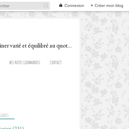
Connexion
+
Créer mon blog
Le blog d'une Diététicienne Gourmande, ravie de partager recettes et astuces pour cuisiner varié et équilibré au quotidien!
MES NOTES GOURMANDES
CONTACT
ÉGORIES
tarien
(231)