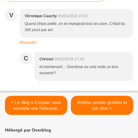
V
Véronique Cauchy
05/01/2016 15:52
Quand j'étais petite, on en mangeait tous les soirs. C'était du
365 jours par an!
Répondre
C
Christel
05/01/2016 17:16
et maintenant… Overdose ou cela reste un bon
souvenir?
< Le Blog à Croquer vous
Muffins cerises griottes et
souhaite une Délicieuse
lait ribot >
Année 2016
Hébergé par Overblog